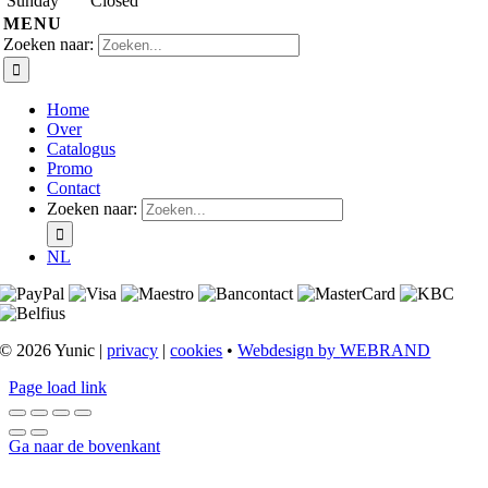
Sunday
Closed
MENU
Zoeken naar:
Home
Over
Catalogus
Promo
Contact
Zoeken naar:
NL
© 2026 Yunic |
privacy
|
cookies
•
Webdesign by
WE
BRAND
Page load link
Ga naar de bovenkant