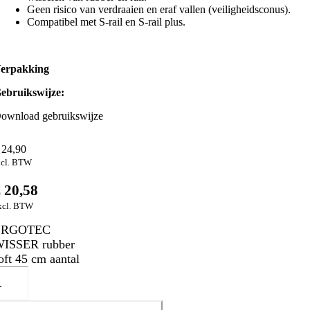
Geen risico van verdraaien en eraf vallen (veiligheidsconus).
Compatibel met S-rail en S-rail plus.
erpakking
ebruikswijze:
ownload gebruikswijze
24,90
ncl. BTW
€
20,58
xcl. BTW
ERGOTEC
ISSER rubber
oft 45 cm aantal