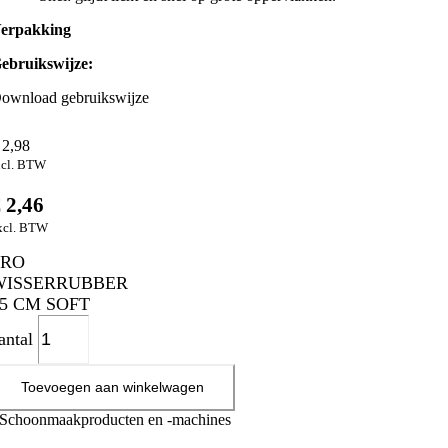
erpakking
ebruikswijze:
ownload gebruikswijze
2,98
ncl. BTW
€
2,46
xcl. BTW
PRO
WISSERRUBBER
35 CM SOFT
antal
Toevoegen aan winkelwagen
Schoonmaakproducten en -machines