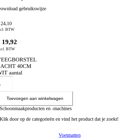
ownload gebruikswijze
24,10
ncl. BTW
€
19,92
xcl. BTW
VEEGBORSTEL
ZACHT 40CM
IT aantal
Toevoegen aan winkelwagen
Schoonmaakproducten en -machines
Klik door op de categorieën en vind het product dat je zoekt!
Voetmatten