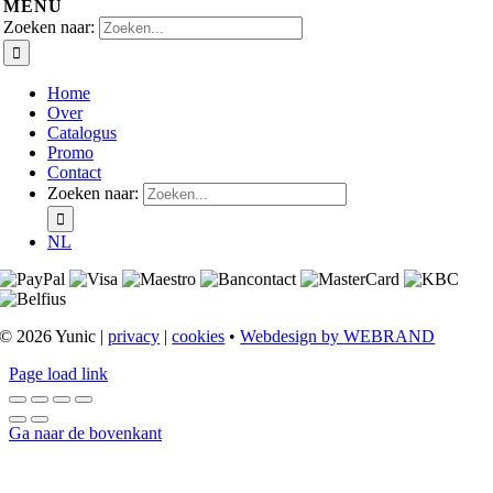
MENU
Zoeken naar:
Home
Over
Catalogus
Promo
Contact
Zoeken naar:
NL
© 2026 Yunic |
privacy
|
cookies
•
Webdesign by
WE
BRAND
Page load link
Ga naar de bovenkant