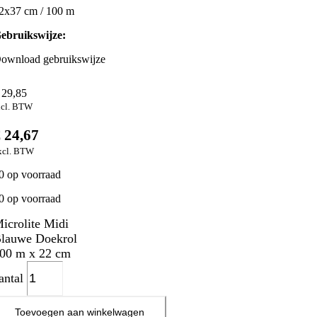
2x37 cm / 100 m
ebruikswijze:
ownload gebruikswijze
29,85
ncl. BTW
€
24,67
xcl. BTW
0 op voorraad
0 op voorraad
icrolite Midi
lauwe Doekrol
00 m x 22 cm
antal
Toevoegen aan winkelwagen