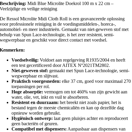
Beschrijving:
Midi Blue Microlite Doekrol 100 m x 22 cm –
Veelzijdige en veilige reiniging
De Ressol Microlite Midi Cloth Roll is een geavanceerde oplossing
voor professionele reiniging in de voedingsmiddelen-, horeca-,
automobiel- en meer industrieën. Gemaakt van niet-geweven stof met
behulp van Spun Lace-technologie, is het zeer resistent, semi-
wegwerpbaar en geschikt voor direct contact met voedsel.
Kenmerken:
Voedselveilig:
Voldoet aan regelgeving R1935/2004 en heeft
een test gecertificeerd door AITEX Nº2021TM2802.
Niet-geweven stof:
gemaakt met Spun Lace-technologie, semi-
wegwerpbaar en slijtvast.
Praktisch voorgesneden:
elke 37 cm, goed voor maximaal 270
toepassingen per rol.
Hoge absorptie:
vermogen om tot 460% van zijn gewicht aan
water, olie, vet, inkt en vuil te absorberen.
Resistent en duurzaam:
het breekt niet zoals papier, het is
bestand tegen de meeste chemicaliën en kan op dezelfde dag
opnieuw worden gebruikt.
Hygiënisch ontwerp:
laat geen pluisjes achter en reproduceert
geen bacteriën of geuren.
Compatibel met dispensers:
Aanpasbaar aan dispensers van