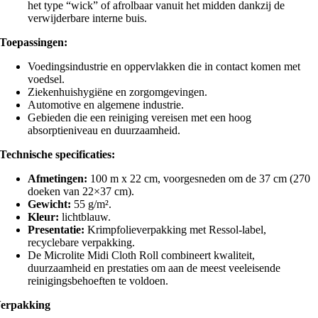
het type “wick” of afrolbaar vanuit het midden dankzij de
verwijderbare interne buis.
Toepassingen:
Voedingsindustrie en oppervlakken die in contact komen met
voedsel.
Ziekenhuishygiëne en zorgomgevingen.
Automotive en algemene industrie.
Gebieden die een reiniging vereisen met een hoog
absorptieniveau en duurzaamheid.
Technische specificaties:
Afmetingen:
100 m x 22 cm, voorgesneden om de 37 cm (270
doeken van 22×37 cm).
Gewicht:
55 g/m².
Kleur:
lichtblauw.
Presentatie:
Krimpfolieverpakking met Ressol-label,
recyclebare verpakking.
De Microlite Midi Cloth Roll combineert kwaliteit,
duurzaamheid en prestaties om aan de meest veeleisende
reinigingsbehoeften te voldoen.
erpakking