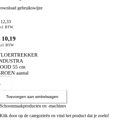
ownload gebruikswijze
12,33
ncl. BTW
€
10,19
xcl. BTW
VLOERTREKKER
INDUSTRA
FOOD 55 cm
ROEN aantal
Toevoegen aan winkelwagen
Schoonmaakproducten en -machines
Klik door op de categorieën en vind het product dat je zoekt!