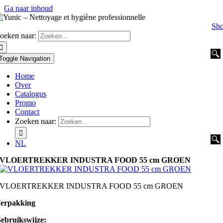
Ga naar inhoud
Sh
oeken naar:
Toggle Navigation
Home
Over
Catalogus
Promo
Contact
Zoeken naar:
NL
VLOERTREKKER INDUSTRA FOOD 55 cm GROEN
VLOERTREKKER INDUSTRA FOOD 55 cm GROEN
erpakking
ebruikswijze: